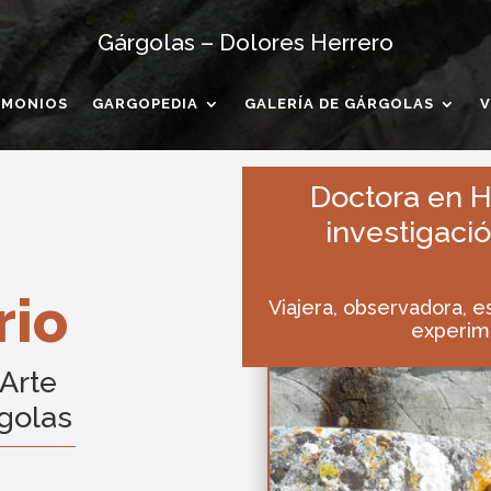
Gárgolas – Dolores Herrero
IMONIOS
GARGOPEDIA
GALERÍA DE GÁRGOLAS
V
Doctora en Hi
investigació
rio
Viajera, observadora, e
experim
 Arte
rgolas