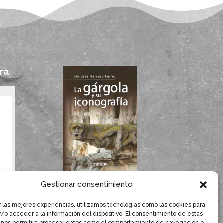
ra
Si te gustan las
Gestionar consentimiento
gárgolas, seguro que
te gusta el libro de
r las mejores experiencias, utilizamos tecnologías como las cookies para
/o acceder a la información del dispositivo. El consentimiento de estas
Dolores Herrero.
 nos permitirá procesar datos como el comportamiento de navegación o