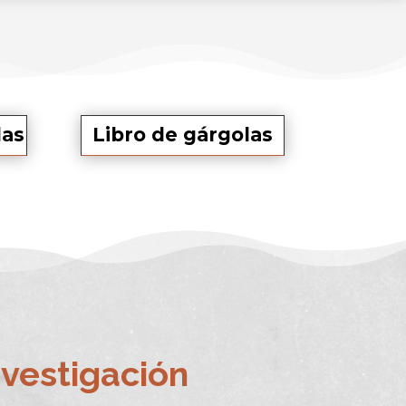
las
Libro de gárgolas
nvestigación