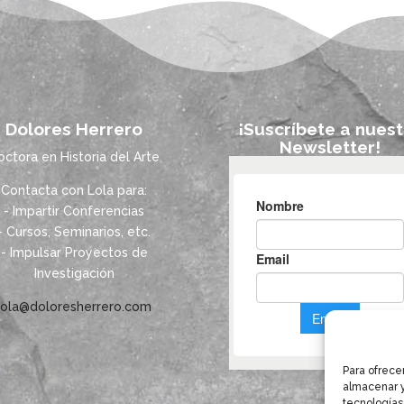
Dolores Herrero
¡Suscríbete a nuest
Newsletter!
octora en Historia del Arte
Contacta con Lola para:
- Impartir Conferencias
- Cursos, Seminarios, etc.
- Impulsar Proyectos de
Investigación
lola@doloresherrero.com
Para ofrece
almacenar y
tecnologías