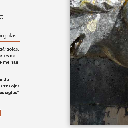
te
árgolas
gárgolas,
seres de
re me han
iando
tros ojos
s siglos”.