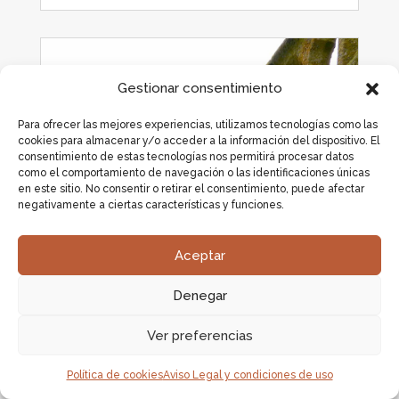
Gestionar consentimiento
Para ofrecer las mejores experiencias, utilizamos tecnologías como las
cookies para almacenar y/o acceder a la información del dispositivo. El
consentimiento de estas tecnologías nos permitirá procesar datos
como el comportamiento de navegación o las identificaciones únicas
en este sitio. No consentir o retirar el consentimiento, puede afectar
negativamente a ciertas características y funciones.
Aceptar
Denegar
Gárgolas de la Iglesia de San
Quirce de Burgos
Ver preferencias
Hoy vamos a descubrir unas gárgolas
Política de cookies
Aviso Legal y condiciones de uso
extraordinarias. En Los Ausines (Burgos)