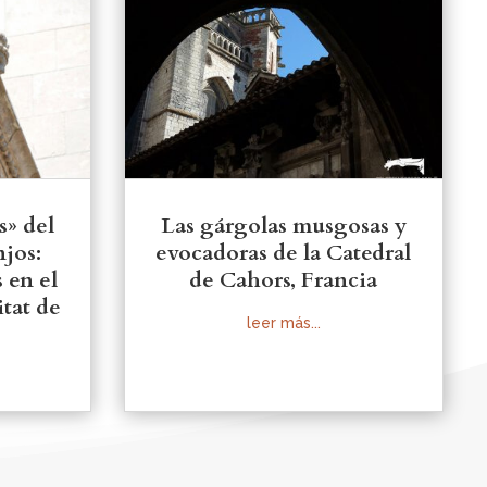
s» del
Las gárgolas musgosas y
njos:
evocadoras de la Catedral
s en el
de Cahors, Francia
itat de
leer más...