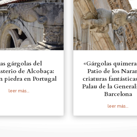
as gárgolas del
«Gárgolas quimera
terio de Alcobaça:
Patio de los Nara
n piedra en Portugal
criaturas fantástica
Palau de la General
leer más...
Barcelona
leer más...