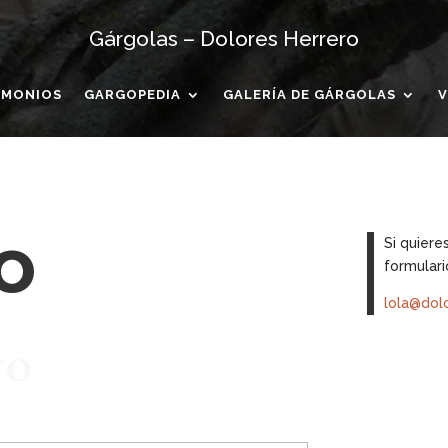
Gárgolas – Dolores Herrero
IMONIOS
GARGOPEDIA
GALERÍA DE GÁRGOLAS
V
o
Si quiere
formulario
lola@dol
ro