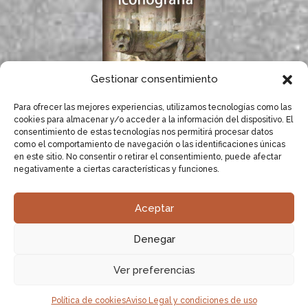
Gestionar consentimiento
Para ofrecer las mejores experiencias, utilizamos tecnologías como las
Si te gustan las
cookies para almacenar y/o acceder a la información del dispositivo. El
gárgolas, seguro que
consentimiento de estas tecnologías nos permitirá procesar datos
te gusta el libro de
como el comportamiento de navegación o las identificaciones únicas
Dolores Herrero.
en este sitio. No consentir o retirar el consentimiento, puede afectar
negativamente a ciertas características y funciones.
SABER MÁS
Aceptar
Dolores Herrero especialista en Gargolas.
Estudio,
Denegar
recopilación y documentación de Gárgolas
|
Sitemap XML
|
Sitemap HTML
|
Aviso Legal
|
Política
Ver preferencias
de cookies
|
Derechos de propiedad intelectual e
industrial
·
Uso de fotografías, fuentes y bibliografía
·
Política de cookies
Aviso Legal y condiciones de uso
Diseñadores web ideaWeb