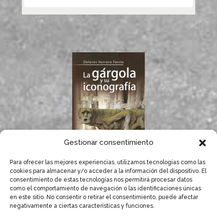
Gestionar consentimiento
Para ofrecer las mejores experiencias, utilizamos tecnologías como las
If you like gargoyles,
cookies para almacenar y/o acceder a la información del dispositivo. El
you will surely enjoy
consentimiento de estas tecnologías nos permitirá procesar datos
Dolores Herrero’s
como el comportamiento de navegación o las identificaciones únicas
book.
en este sitio. No consentir o retirar el consentimiento, puede afectar
negativamente a ciertas características y funciones.