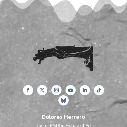
Dolores Herrero
Doctor [PhD] in History of Art