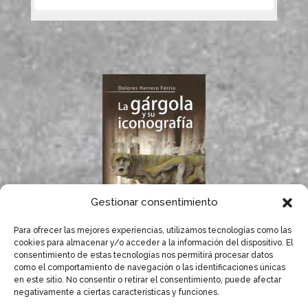
Gestionar consentimiento
Para ofrecer las mejores experiencias, utilizamos tecnologías como las
If you like gargoyles,
cookies para almacenar y/o acceder a la información del dispositivo. El
you will surely enjoy
consentimiento de estas tecnologías nos permitirá procesar datos
Dolores Herrero’s
como el comportamiento de navegación o las identificaciones únicas
book.
en este sitio. No consentir o retirar el consentimiento, puede afectar
negativamente a ciertas características y funciones.