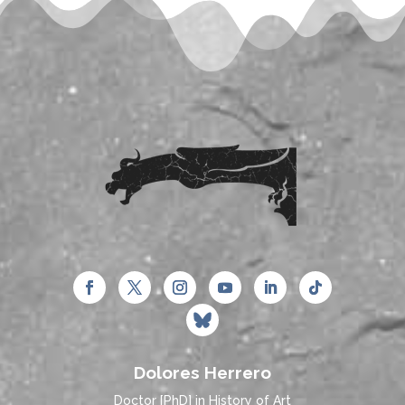
Dolores Herrero
Doctor [PhD] in History of Art