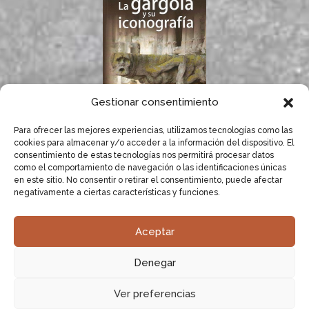
Gestionar consentimiento
Para ofrecer las mejores experiencias, utilizamos tecnologías como las
If you like gargoyles,
cookies para almacenar y/o acceder a la información del dispositivo. El
you will surely enjoy
consentimiento de estas tecnologías nos permitirá procesar datos
Dolores Herrero’s
como el comportamiento de navegación o las identificaciones únicas
book.
en este sitio. No consentir o retirar el consentimiento, puede afectar
negativamente a ciertas características y funciones.
LEARN MORE
Aceptar
Dolores Herrero, specialist in gargoyles.
Research,
Denegar
compilation and documentation of gargoyles.
|
Sitemap XML
|
Sitemap HTML
|
Legal Notice
|
Cookie
Ver preferencias
Policy
|
Intellectual and Industrial Property Rights
·
Use