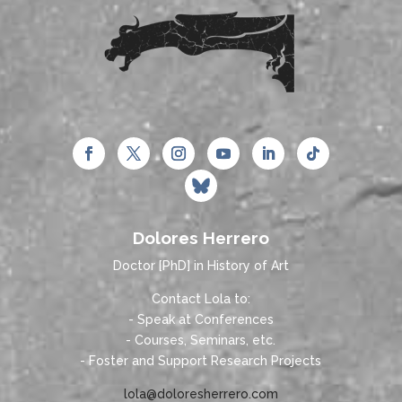
Dolores Herrero
Doctor [PhD] in History of Art
Contact Lola to:
- Speak at Conferences
- Courses, Seminars, etc.
- Foster and Support Research Projects
lola@doloresherrero.com