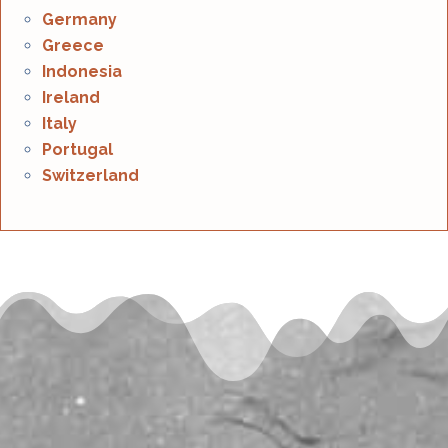
Germany
Greece
Indonesia
Ireland
Italy
Portugal
Switzerland