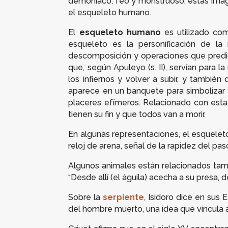
demoníaco, feo y monstruoso, estas imá
el esqueleto humano.
El
esqueleto humano
es utilizado co
esqueleto es la personificación de l
descomposición y operaciones que predice
que, según Apuleyo (s. II), servían para
los infiernos y volver a subir, y tambié
aparece en un banquete para simbolizar l
placeres efímeros. Relacionado con est
tienen su fin y que todos van a morir.
En algunas representaciones, el esqueleto
reloj de arena, señal de la rapidez del pa
Algunos animales están relacionados tam
“Desde allí (el águila) acecha a su presa, 
Sobre la
serpiente
, Isidoro dice en sus
E
del hombre muerto, una idea que vincula a