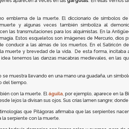
genes aparecen a veces en las
gárgolas
. En ellas vemos l
mo emblema de la muerte. El diccionario de símbolos de 
a muerte y algunas veces también simboliza al demoni
n las transmutaciones para los alquimistas. En la Antigüed
 la magia. Estos esqueletos son imágenes de Mercurio, dios 
n de conducir a las almas de los muertos. En el
Satiricón
de 
a muerte y brevedad de la vida. De esta forma, incitaba a 
a idea tenemos las danzas macabras medievales, en las qu
 se muestra llevando en una mano una guadaña, un símbolo d
so del tiempo.
bién con la muerte. El
águila
, por ejemplo, aparece en la Bi
desde lejos la divisan sus ojos. Sus crías lamen sangre; donde 
timologías
que Pitágoras afirmaba que las serpientes nacen
 la serpiente con la muerte.