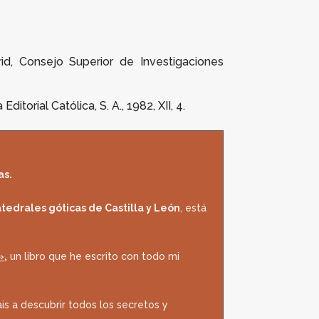
rid, Consejo Superior de Investigaciones
ditorial Católica, S. A., 1982, XII, 4.
as.
atedrales góticas de Castilla y León
, está
»
,
un libro que he escrito con todo mi
is a descubrir todos los secretos y