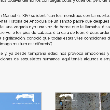
mos todavía demonios con largas colas y cuernos, pero de a
 Manuel (s. XIV) se identifican los monstruos con la muerte:
e en la Historia de Antioquía de un sancto padre que despué
te, una vegada oyó una voz de home que le llamaba, é sali
ciervo, é los pies de caballo, é la cara de león, é duas ór
 significación, conoció que todas estas viles condiciones
is imago multum est diformis”).
ue y, ya desde temprana edad, nos provoca emociones y
taciones de esqueletos humanos, aquí tenéis algunos ejem