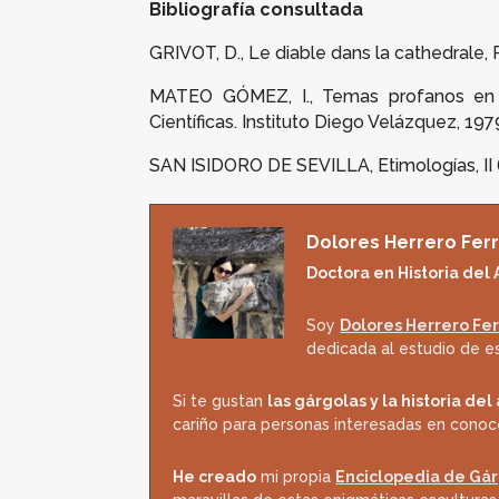
Bibliografía consultada
GRIVOT, D.,
Le diable dans la cathedrale
,
MATEO GÓMEZ, I.,
Temas profanos en l
Científicas. Instituto Diego Velázquez, 197
SAN ISIDORO DE SEVILLA,
Etimologías
, I
Dolores Herrero Ferr
Doctora en Historia del 
Soy
Dolores Herrero Fer
dedicada al estudio de es
Si te gustan
las gárgolas y la historia del
cariño para personas interesadas en conoc
He creado
mi propia
Enciclopedia de Gá