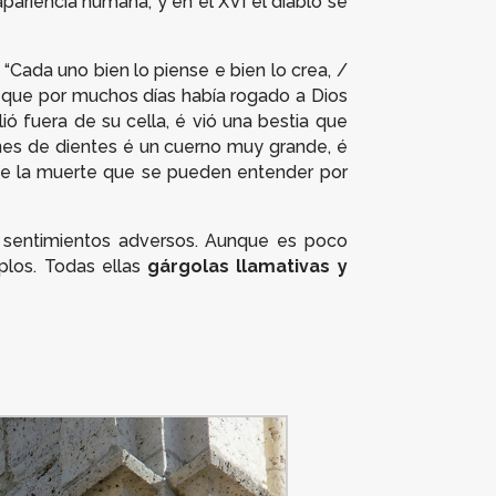
pariencia humana, y en el XVI el diablo se
 “Cada uno bien lo piense e bien lo crea, /
s que por muchos días había rogado a Dios
ó fuera de su cella, é vió una bestia que
denes de dientes é un cuerno muy grande, é
 de la muerte que se pueden entender por
 sentimientos adversos. Aunque es poco
plos. Todas ellas
gárgolas llamativas y