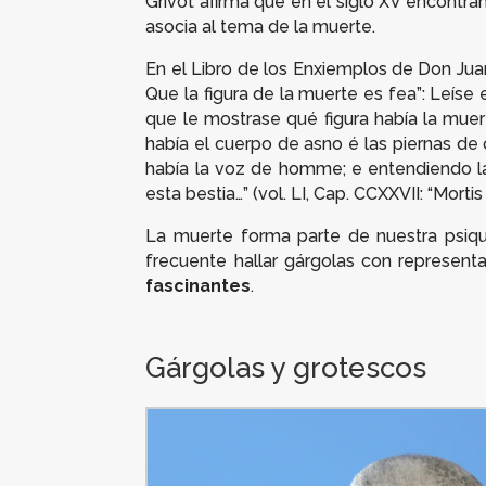
Grivot afirma que en el siglo XV encontra
asocia al tema de la muerte.
En el
Libro de los Enxiemplos
de Don Juan
Que la figura de la muerte es fea”: Leís
que le mostrase qué figura había la muer
había el cuerpo de asno é las piernas de 
había la voz de homme; e entendiendo la
esta bestia…” (vol. LI, Cap. CCXXVII: “Mort
La muerte forma parte de nuestra psiq
frecuente hallar gárgolas con represen
fascinantes
.
Gárgolas y grotescos