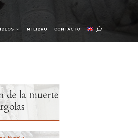
ÍDEOS
MI LIBRO
CONTACTO
n de la muerte
árgolas
ro Ferrio