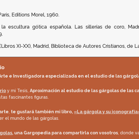
 Paris, Editions Morel, 1960.
a escultura gótica española. Las sillerías de coro
, Mad
9.
I (Libros XI-XX), Madrid, Biblioteca de Autores Cristianos, de La E
io
Arte e Investigadora especializada en el estudio de las gárgol
rio
y mi Tesis,
Aproximación al estudio de las gárgolas de las c
tas fascinantes figuras.
 arte
,
te gustará también mi libro,
«La gárgola y su iconografía
er el mundo de las gárgolas.
rgolas
, una Gargopedia para compartirla con vosotros
, donde va