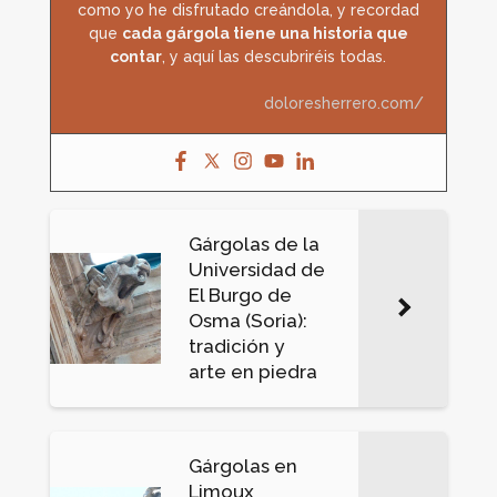
como yo he disfrutado creándola, y recordad
que
cada gárgola tiene una historia que
contar
, y aquí las descubriréis todas.
doloresherrero.com/
Gárgolas de la
Universidad de
El Burgo de
Osma (Soria):
tradición y
arte en piedra
Gárgolas en
Limoux