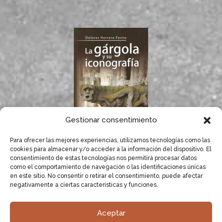
Gestionar consentimiento
Para ofrecer las mejores experiencias, utilizamos tecnologías como las
Si te gustan las
cookies para almacenar y/o acceder a la información del dispositivo. El
gárgolas, seguro que
consentimiento de estas tecnologías nos permitirá procesar datos
te gusta el libro de
como el comportamiento de navegación o las identificaciones únicas
Dolores Herrero.
en este sitio. No consentir o retirar el consentimiento, puede afectar
negativamente a ciertas características y funciones.
SABER MÁS
Aceptar