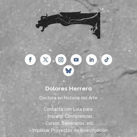
Dolores Herrero
Doctora en Historia del Arte
Contacta con Lola para:
- Impartir Conferencias
- Cursos, Seminarios, etc.
- Impulsar Proyectos de Investigación