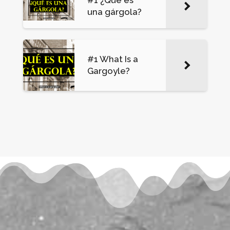
#1 ¿Qué es
una gárgola?
#1 What Is a
Gargoyle?