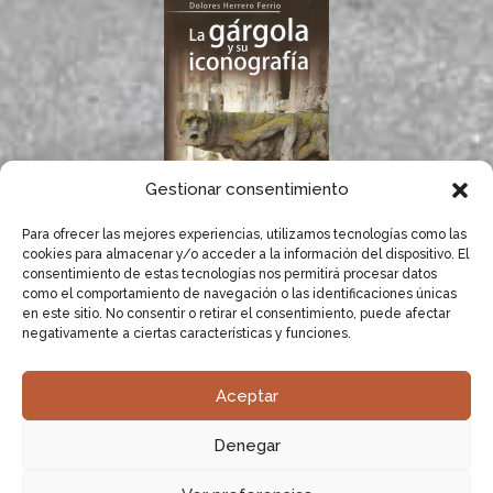
Gestionar consentimiento
Para ofrecer las mejores experiencias, utilizamos tecnologías como las
Si te gustan las
cookies para almacenar y/o acceder a la información del dispositivo. El
gárgolas, seguro que
consentimiento de estas tecnologías nos permitirá procesar datos
te gusta el libro de
como el comportamiento de navegación o las identificaciones únicas
Dolores Herrero.
en este sitio. No consentir o retirar el consentimiento, puede afectar
negativamente a ciertas características y funciones.
SABER MÁS
Aceptar
Dolores Herrero especialista en Gargolas.
Estudio,
Denegar
recopilación y documentación de Gárgolas
|
Sitemap XML
|
Sitemap HTML
|
Aviso Legal
|
Política