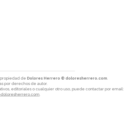
n propiedad de
Dolores Herrero © doloresherrero.com
.
as por derechos de autor.
tivos, editoriales o cualquier otro uso, puede contactar por email:
@doloresherrero.com
.