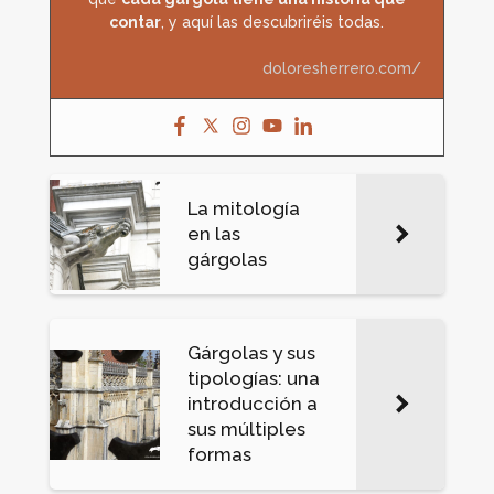
contar
, y aquí las descubriréis todas.
doloresherrero.com/
La mitología
en las
gárgolas
Gárgolas y sus
tipologías: una
introducción a
sus múltiples
formas