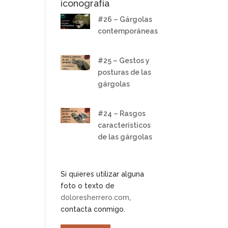
iconografía
#26 – Gárgolas
contemporáneas
#25 – Gestos y
posturas de las
gárgolas
#24 – Rasgos
característicos
de las gárgolas
Si quieres utilizar alguna
foto o texto de
doloresherrero.com
,
contacta conmigo.