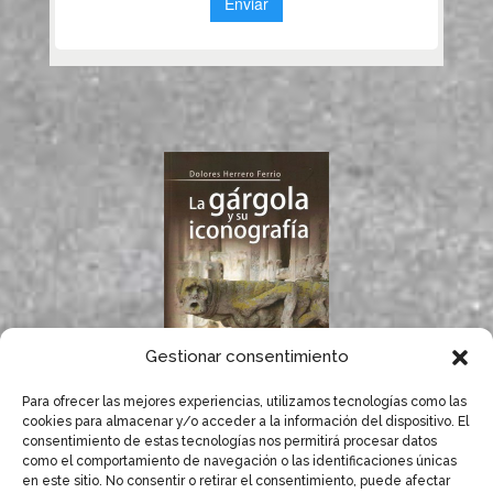
Gestionar consentimiento
Para ofrecer las mejores experiencias, utilizamos tecnologías como las
Si te gustan las
cookies para almacenar y/o acceder a la información del dispositivo. El
gárgolas, seguro que
consentimiento de estas tecnologías nos permitirá procesar datos
te gusta el libro de
como el comportamiento de navegación o las identificaciones únicas
Dolores Herrero.
en este sitio. No consentir o retirar el consentimiento, puede afectar