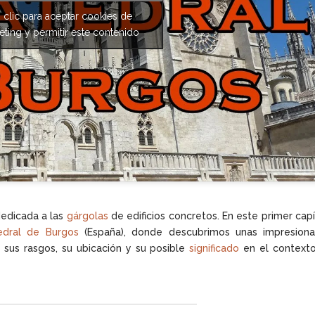
 clic para aceptar cookies de
ting y permitir este contenido
dedicada a las
gárgolas
de edificios concretos. En este primer capí
edral de Burgos
(España), donde descubrimos unas impresiona
 sus rasgos, su ubicación y su posible
significado
en el contexto