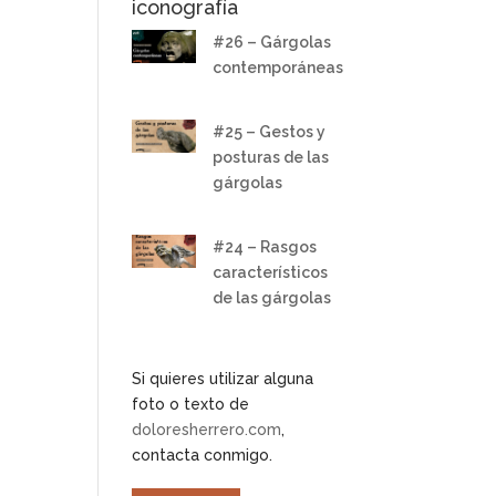
iconografía
#26 – Gárgolas
contemporáneas
#25 – Gestos y
posturas de las
gárgolas
#24 – Rasgos
característicos
de las gárgolas
Si quieres utilizar alguna
foto o texto de
doloresherrero.com
,
contacta conmigo.