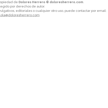
propiedad de
Dolores Herrero © doloresherrero.com
.
tegido por derechos de autor.
vulgativos, editoriales o cualquier otro uso, puede contactar por email:
lola@doloresherrero.com
.