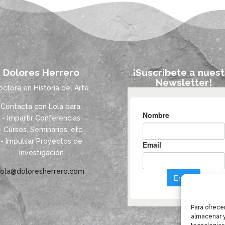
Dolores Herrero
¡Suscríbete a nuest
Newsletter!
octora en Historia del Arte
Contacta con Lola para:
- Impartir Conferencias
- Cursos, Seminarios, etc.
- Impulsar Proyectos de
Investigación
lola@doloresherrero.com
Para ofrece
almacenar y