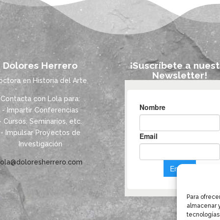
Dolores Herrero
¡Suscríbete a nuest
Newsletter!
octora en Historia del Arte
Contacta con Lola para:
- Impartir Conferencias
- Cursos, Seminarios, etc.
- Impulsar Proyectos de
Investigación
lola@doloresherrero.com
Para ofrece
almacenar y
tecnologías