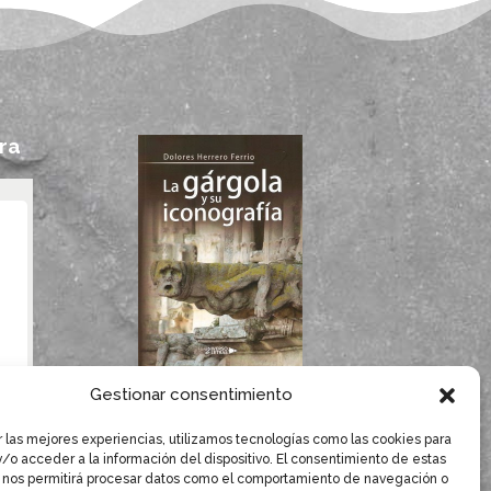
ra
Si te gustan las
Gestionar consentimiento
gárgolas, seguro que
te gusta el libro de
r las mejores experiencias, utilizamos tecnologías como las cookies para
/o acceder a la información del dispositivo. El consentimiento de estas
Dolores Herrero.
 nos permitirá procesar datos como el comportamiento de navegación o