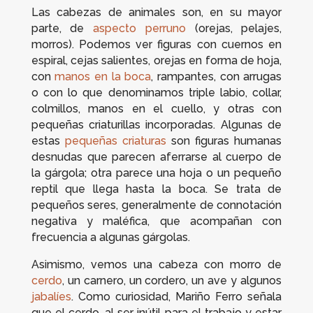
Las cabezas de animales son, en su mayor
parte, de
aspecto perruno
(orejas, pelajes,
morros). Podemos ver figuras con cuernos en
espiral, cejas salientes, orejas en forma de hoja,
con
manos en la boca
, rampantes, con arrugas
o con lo que denominamos triple labio, collar,
colmillos, manos en el cuello, y otras con
pequeñas criaturillas incorporadas. Algunas de
estas
pequeñas criaturas
son figuras humanas
desnudas que parecen aferrarse al cuerpo de
la gárgola; otra parece una hoja o un pequeño
reptil que llega hasta la boca. Se trata de
pequeños seres, generalmente de connotación
negativa y maléfica, que acompañan con
frecuencia a algunas gárgolas.
Asimismo, vemos una cabeza con morro de
cerdo
, un carnero, un cordero, un ave y algunos
jabalíes
. Como curiosidad, Mariño Ferro señala
que el cerdo, al ser inútil para el trabajo y estar